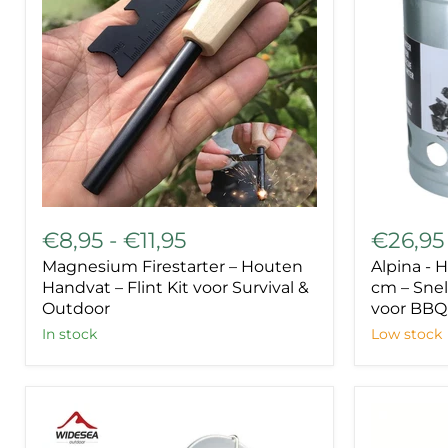
Magnesium
Alpina
Firestarter
-
€8,95
-
€11,95
€26,95
–
Houtskool
Magnesium Firestarter – Houten
Alpina - H
Houten
–
Handvat
27
Handvat – Flint Kit voor Survival &
cm – Snel
–
x
Outdoor
voor BBQ
Flint
16
In stock
Low stock
Kit
cm
voor
–
Survival
Snel
&
&
Outdoor
Efficiënt
Aansteke