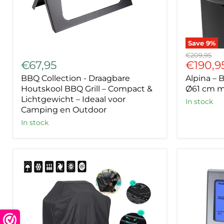
Save
9
%
BBQ
Alpina
Original
€209,95
Collection
–
Curren
€67,95
€190,9
price
-
Buitenha
price
BBQ Collection - Draagbare
Alpina – 
Draagbare
&
Houtskool
BBQ
Houtskool BBQ Grill – Compact &
Ø61 cm m
BBQ
Grill
Lichtgewicht – Ideaal voor
In stock
Grill
–
Camping en Outdoor
–
Ø61
In stock
Compact
cm
&
met
Lichtgewicht
Houtopsl
–
Ideaal
voor
Camping
en
Outdoor