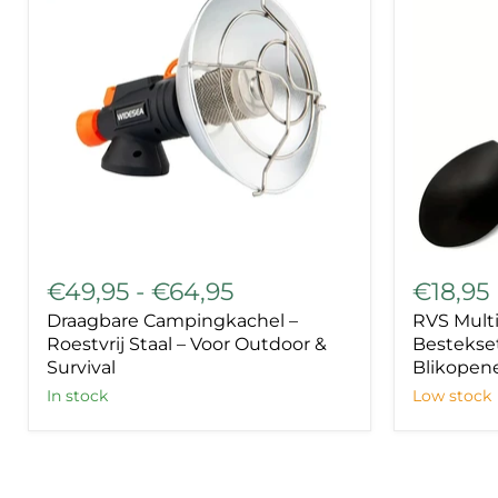
voor
BBQ
Draagbare
RVS
Campingkachel
Multi-
€49,95
-
€64,95
€18,95
–
tool
Draagbare Campingkachel –
RVS Multi
Roestvrij
Spork
Staal
–
Roestvrij Staal – Voor Outdoor &
Bestekset
–
Draagbar
Survival
Blikopen
Voor
Bestekse
In stock
Low stock
Outdoor
met
&
Fles-
Survival
en
Blikopen