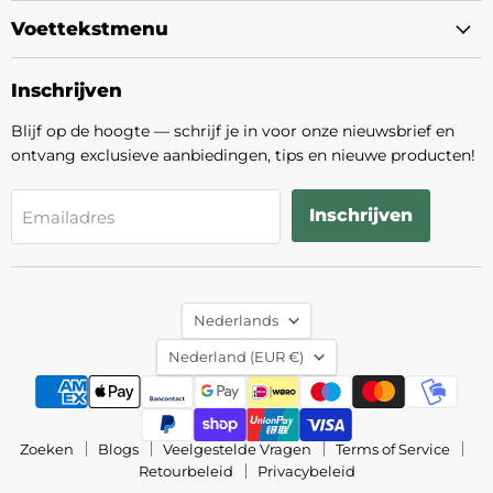
Voettekstmenu
Inschrijven
Blijf op de hoogte — schrijf je in voor onze nieuwsbrief en
ontvang exclusieve aanbiedingen, tips en nieuwe producten!
Inschrijven
Emailadres
Taal
Nederlands
Land
Nederland
(EUR €)
Zoeken
Blogs
Veelgestelde Vragen
Terms of Service
Retourbeleid
Privacybeleid