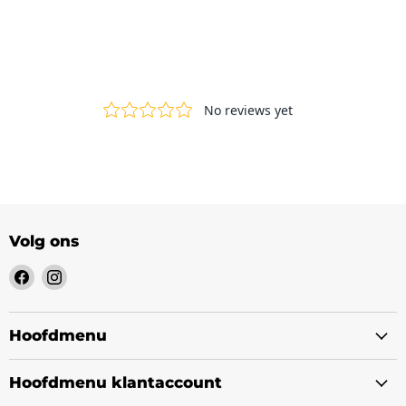
Volg ons
Vind
Vind
ons
ons
op
op
Facebook
Instagram
Hoofdmenu
Hoofdmenu klantaccount