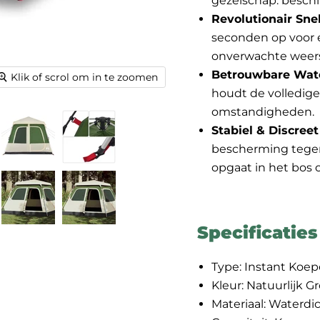
gezelschap: beschi
Revolutionair Sn
seconden op voor e
onverwachte weer
Betrouwbare Wat
Klik of scrol om in te zoomen
houdt de volledige
omstandigheden.
Stabiel & Discree
bescherming tegen 
opgaat in het bos 
Specificaties
Type: Instant Koe
Kleur: Natuurlijk G
Materiaal: Waterdi