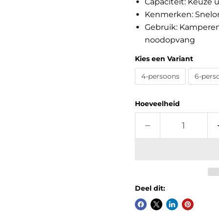
Capaciteit: Keuze u
Kenmerken: Snelont
Gebruik: Kamperen,
noodopvang
Kies een Variant
4-persoons
6-pers
Hoeveelheid
Deel dit: