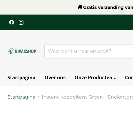
🚚 Gratis verzending va
Vind
Vind
ons
ons
op
op
Facebook
Instagram
Startpagina
Over ons
Onze Producten
Con
Startpagina
Instant Koepeltent Groen – Snelontgre