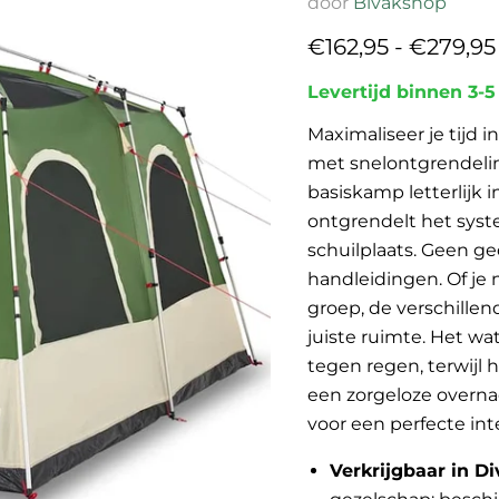
door
Bivakshop
€162,95
-
€279,95
Levertijd binnen 3-
Maximaliseer je tijd
met snelontgrendelin
basiskamp letterlijk i
ontgrendelt het syste
schuilplaats. Geen g
handleidingen. Of je
groep, de verschillen
juiste ruimte. Het w
tegen regen, terwijl 
een zorgeloze overna
voor een perfecte in
Verkrijgbaar in D