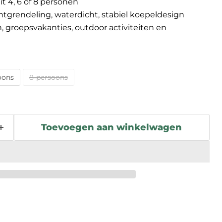
it 4, 6 of 8 personen
grendeling, waterdicht, stabiel koepeldesign
 groepsvakanties, outdoor activiteiten en
oons
8-persoons
Toevoegen aan winkelwagen