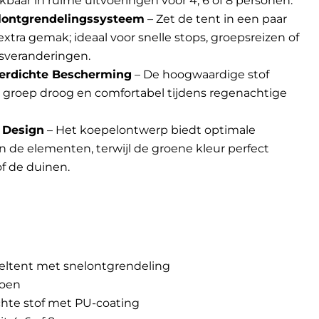
kbaar in ruime uitvoeringen voor 4, 6 of 8 personen.
elontgrendelingssysteem
– Zet de tent in een paar
xtra gemak; ideaal voor snelle stops, groepsreizen of
sveranderingen.
erdichte Bescherming
– De hoogwaardige stof
 groep droog en comfortabel tijdens regenachtige
t Design
– Het koepelontwerp biedt optimale
de elementen, terwijl de groene kleur perfect
of de duinen.
peltent met snelontgrendeling
roen
chte stof met PU-coating