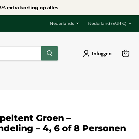
% extra korting op alles
Taal
Land
Nederlands
Nederland
(EUR €)
Inloggen
Winke
bekijk
peltent Groen –
deling – 4, 6 of 8 Personen