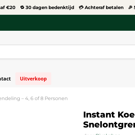
naf €20 🔁 30 dagen bedenktijd 💳 Achteraf betalen 🎉 5
tact
Uitverkoop
ndeling – 4, 6 of 8 Personen
Instant Koe
Snelontgren