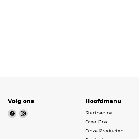
Volg ons
Hoofdmenu
Vind
Vind
Startpagina
ons
ons
Over Ons
op
op
Onze Producten
Facebook
Instagram