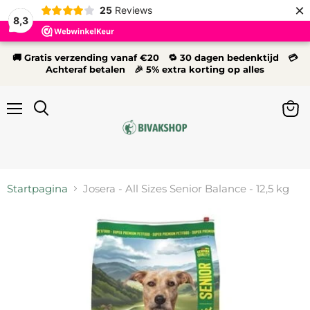
×
25
Reviews
8,3
🚚 Gratis verzending vanaf €20 🔁 30 dagen bedenktijd 💳
Achteraf betalen 🎉 5% extra korting op alles
Menu
Wink
Zoeken
bekij
Startpagina
Josera - All Sizes Senior Balance - 12,5 kg