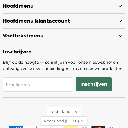
Facebook
Instagram
Hoofdmenu
Hoofdmenu klantaccount
Voettekstmenu
Inschrijven
Blijf op de hoogte — schrijf je in voor onze nieuwsbrief en
ontvang exclusieve aanbiedingen, tips en nieuwe producten!
Inschrijven
Emailadres
Taal
Nederlands
Land
Nederland
(EUR €)