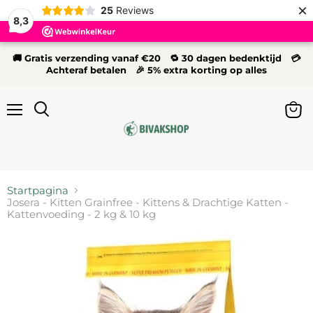
×
25
Reviews
8,3
🚚 Gratis verzending vanaf €20 🔁 30 dagen bedenktijd 💳
Achteraf betalen 🎉 5% extra korting op alles
Menu
Wink
Zoeken
bekij
Startpagina
Josera - Kitten Grainfree - Kittens & Drachtige Katten -
Kattenvoeding - 2 kg & 10 kg