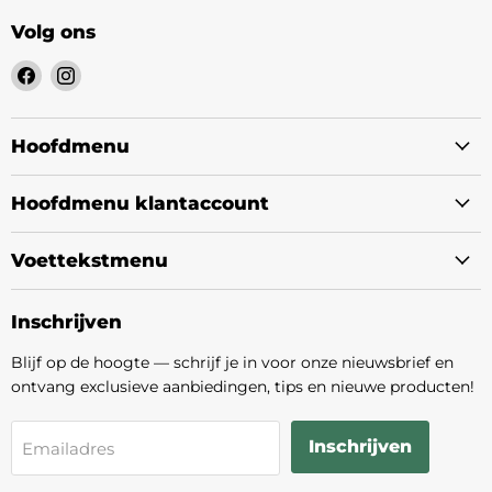
Volg ons
Vind
Vind
ons
ons
op
op
Facebook
Instagram
Hoofdmenu
Hoofdmenu klantaccount
Voettekstmenu
Inschrijven
Blijf op de hoogte — schrijf je in voor onze nieuwsbrief en
ontvang exclusieve aanbiedingen, tips en nieuwe producten!
Inschrijven
Emailadres