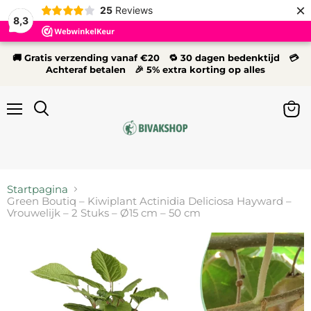
×
25
Reviews
8,3
🚚 Gratis verzending vanaf €20 🔁 30 dagen bedenktijd 💳
Achteraf betalen 🎉 5% extra korting op alles
Menu
Wink
Zoeken
bekij
Startpagina
Green Boutiq – Kiwiplant Actinidia Deliciosa Hayward –
Vrouwelijk – 2 Stuks – Ø15 cm – 50 cm