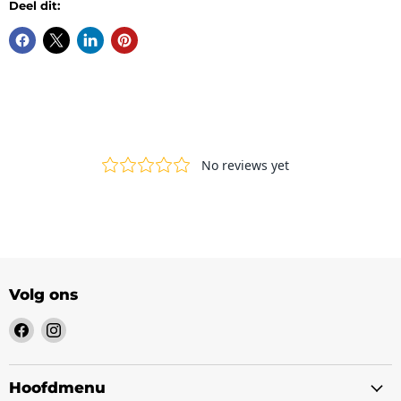
Deel dit:
Volg ons
Vind
Vind
ons
ons
op
op
Facebook
Instagram
Hoofdmenu