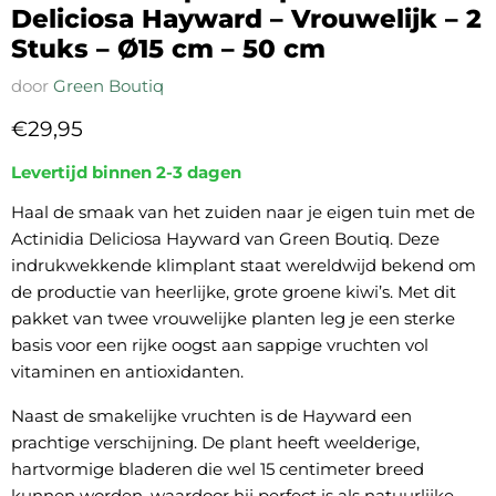
Deliciosa Hayward – Vrouwelijk – 2
Stuks – Ø15 cm – 50 cm
door
Green Boutiq
Huidige prijs
€29,95
Levertijd binnen 2-3 dagen
Haal de smaak van het zuiden naar je eigen tuin met de
Actinidia Deliciosa Hayward van Green Boutiq. Deze
indrukwekkende klimplant staat wereldwijd bekend om
de productie van heerlijke, grote groene kiwi’s. Met dit
pakket van twee vrouwelijke planten leg je een sterke
basis voor een rijke oogst aan sappige vruchten vol
vitaminen en antioxidanten.
Naast de smakelijke vruchten is de Hayward een
prachtige verschijning. De plant heeft weelderige,
hartvormige bladeren die wel 15 centimeter breed
kunnen worden, waardoor hij perfect is als natuurlijke