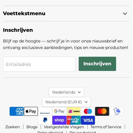
Voettekstmenu
Inschrijven
Blijf op de hoogte — schrijf je in voor onze nieuwsbrief en
ontvang exclusieve aanbiedingen, tips en nieuwe producten!
Inschrijven
Emailadres
Taal
Nederlands
Land
Nederland
(EUR €)
Zoeken
Blogs
Veelgestelde Vragen
Terms of Service
Retourbeleid
Privacybeleid