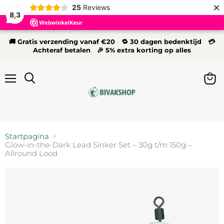
×
25
Reviews
8,3
🚚 Gratis verzending vanaf €20 🔁 30 dagen bedenktijd 💳
Achteraf betalen 🎉 5% extra korting op alles
Menu
Wink
Zoeken
bekij
Startpagina
Glow-in-the-Dark Lead Sinker Set – 30g t/m 150g –
Allround Lood