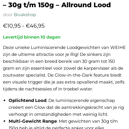
– 30g t/m 150g – Allround Lood
door
Bivakshop
€10,95
-
€46,95
Levertijd binnen 10 dagen
Deze unieke Luminiscerende Loodgewichten van WEIHE
zijn de ultieme attractie voor je Rig! De sinkers zijn
beschikbaar in een breed bereik van 30 gram tot 150
gram en zijn essentieel voor zowel de karpervisser als de
zoutwater specialist. De Glow-in-the-Dark feature biedt
een visuele trigger die je aas extra opvallend maakt, zelfs
tijdens de nachtsessies of in troebel water.
Oplichtend Lood
: De luminiscerende eigenschap
creëert een Glow dat de aantrekkingskracht van je rig
verhoogt in omstandigheden met weinig licht.
Multi-Gewicht Range
: Met gewichten van 30g t/m
150g heb je altijd de perfecte anker voor elke