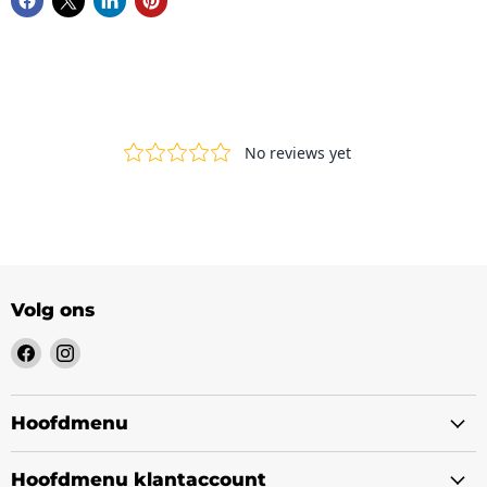
Volg ons
Vind
Vind
ons
ons
op
op
Facebook
Instagram
Hoofdmenu
Hoofdmenu klantaccount