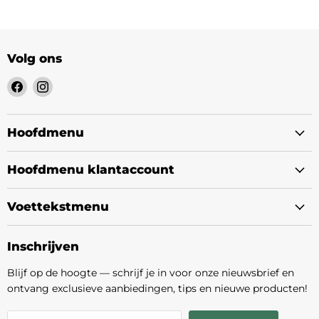
Volg ons
Vind
Vind
ons
ons
op
op
Facebook
Instagram
Hoofdmenu
Hoofdmenu klantaccount
Voettekstmenu
Inschrijven
Blijf op de hoogte — schrijf je in voor onze nieuwsbrief en
ontvang exclusieve aanbiedingen, tips en nieuwe producten!