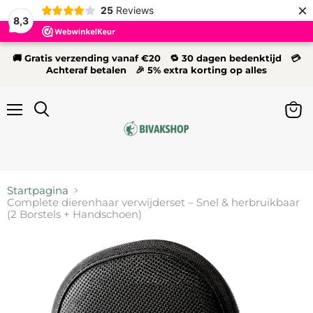
×
25
Reviews
8,3
🚚 Gratis verzending vanaf €20 🔁 30 dagen bedenktijd 💳
Achteraf betalen 🎉 5% extra korting op alles
Menu
Wink
Zoeken
bekij
Startpagina
Complete dierenhaar verwijderset – Snel & herbruikbaar
(2 Borstels + Handschoen)