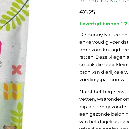
door
BUNNY NATUR
Huidige prijs
€6,25
Levertijd binnen 1-2
De Bunny Nature Enjo
enkelvoudig voer dat
omnivore knaagdieren
ratten. Deze vliegen
smaak die door kleine
bron van dierlijke eiw
voedingspatroon van 
Naast het hoge eiwitg
vetten, waaronder o
bij aan een gezonde h
een gezonde beloning 
van het dagelijkse vo