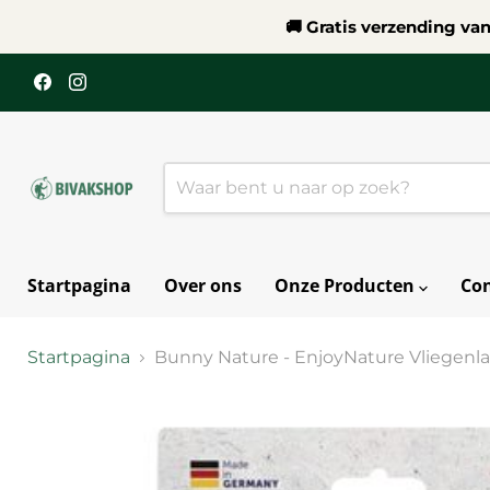
🚚 Gratis verzending va
Vind
Vind
ons
ons
op
op
Facebook
Instagram
Startpagina
Over ons
Onze Producten
Con
Startpagina
Bunny Nature - EnjoyNature Vliegenla