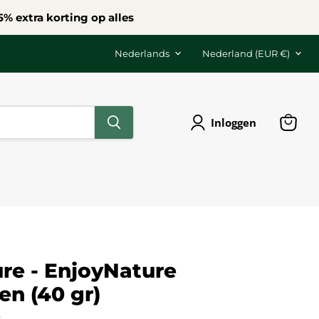
% extra korting op alles
Taal
Land
Nederlands
Nederland
(EUR €)
Inloggen
Winke
bekijk
re - EnjoyNature
en (40 gr)