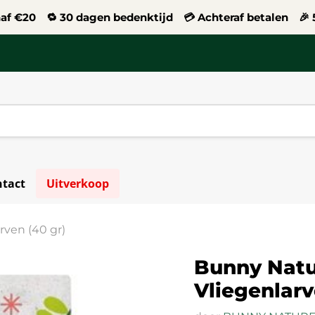
naf €20 🔁 30 dagen bedenktijd 💳 Achteraf betalen 🎉 5
tact
Uitverkoop
rven (40 gr)
Bunny Natu
Vliegenlarv