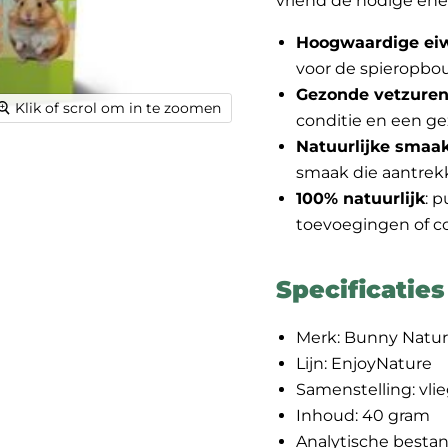
vriend de nodige ene
Hoogwaardige eiw
voor de spieropbouw
Gezonde vetzure
Klik of scrol om in te zoomen
conditie en een ge
Natuurlijke smaa
smaak die aantrekk
100% natuurlijk
: 
toevoegingen of c
Specificaties
Merk: Bunny Natu
Lijn: EnjoyNature
Samenstelling: vli
Inhoud: 40 gram
Analytische bestan