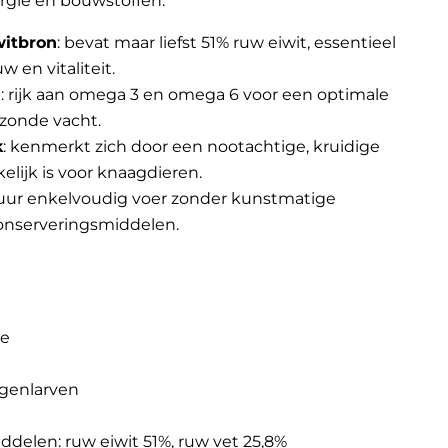
rgie en bouwstoffen.
itbron
: bevat maar liefst 51% ruw eiwit, essentieel
 en vitaliteit.
n
: rijk aan omega 3 en omega 6 voor een optimale
zonde vacht.
k
: kenmerkt zich door een nootachtige, kruidige
elijk is voor knaagdieren.
puur enkelvoudig voer zonder kunstmatige
onserveringsmiddelen.
re
egenlarven
ddelen: ruw eiwit 51%, ruw vet 25,8%