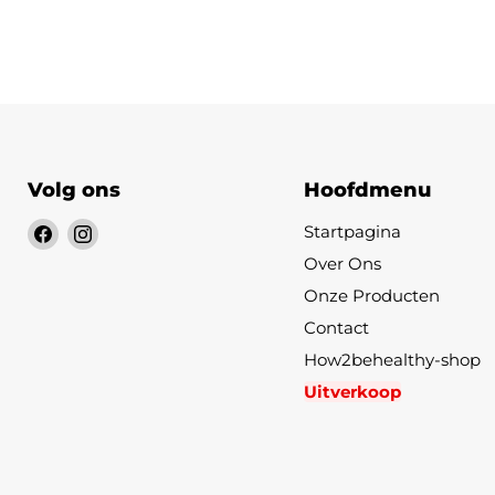
Volg ons
Hoofdmenu
Vind
Vind
Startpagina
ons
ons
Over Ons
op
op
Onze Producten
Facebook
Instagram
Contact
How2behealthy-shop
Uitverkoop