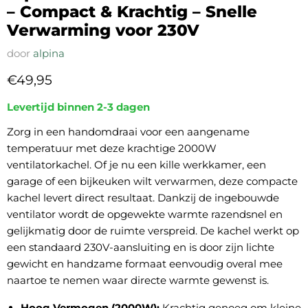
– Compact & Krachtig – Snelle
Verwarming voor 230V
door
alpina
Huidige prijs
€49,95
Levertijd binnen 2-3 dagen
Zorg in een handomdraai voor een aangename
temperatuur met deze krachtige 2000W
ventilatorkachel. Of je nu een kille werkkamer, een
garage of een bijkeuken wilt verwarmen, deze compacte
kachel levert direct resultaat. Dankzij de ingebouwde
ventilator wordt de opgewekte warmte razendsnel en
gelijkmatig door de ruimte verspreid. De kachel werkt op
een standaard 230V-aansluiting en is door zijn lichte
gewicht en handzame formaat eenvoudig overal mee
naartoe te nemen waar directe warmte gewenst is.
Hoog Vermogen (2000W):
Krachtig genoeg om kleine