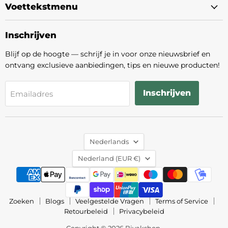
Voettekstmenu
Inschrijven
Blijf op de hoogte — schrijf je in voor onze nieuwsbrief en
ontvang exclusieve aanbiedingen, tips en nieuwe producten!
Inschrijven
Emailadres
Taal
Nederlands
Land
Nederland
(EUR €)
Zoeken
Blogs
Veelgestelde Vragen
Terms of Service
Retourbeleid
Privacybeleid