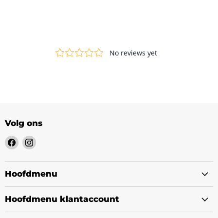
Volg ons
Vind
Vind
ons
ons
op
op
Facebook
Instagram
Hoofdmenu
Hoofdmenu klantaccount