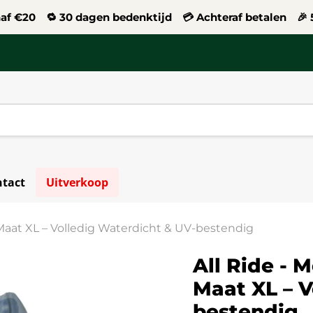
naf €20 🔁 30 dagen bedenktijd 💳 Achteraf betalen 🎉 5
tact
Uitverkoop
Maat XL – Volledig Waterdicht & UV-bestendig
All Ride - 
Maat XL – V
bestendig