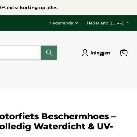
% extra korting op alles
Taal
Land
Nederlands
Nederland
(EUR €)
Inloggen
Winke
bekijk
Motorfiets Beschermhoes –
olledig Waterdicht & UV-