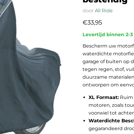
door
All Ride
Huidige prijs
€33,95
Levertijd binnen 2-
Bescherm uw motorf
waterdichte motorfie
garage of buiten op d
tegen regen, stof, vui
duurzame materialen 
ontworpen om eenvou
XL Formaat:
Ruim 
motoren, zoals tou
voorwiel tot achter
Waterdichte Besc
gegarandeerd droo