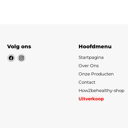
Volg ons
Hoofdmenu
Vind
Vind
Startpagina
ons
ons
Over Ons
op
op
Onze Producten
Facebook
Instagram
Contact
How2behealthy-shop
Uitverkoop