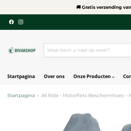
🚚 Gratis verzending va
Vind
Vind
ons
ons
op
op
Facebook
Instagram
Startpagina
Over ons
Onze Producten
Con
Startpagina
All Ride - Motorfiets Beschermhoes – 