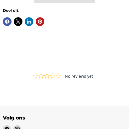
Deel dit:
Volg ons
Vind
Vind