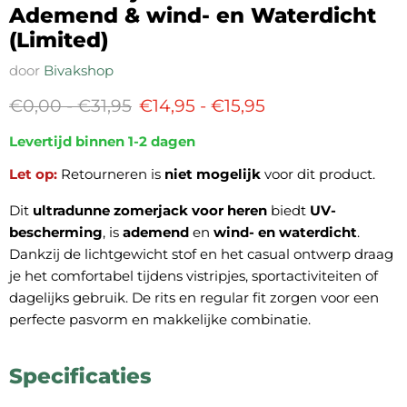
Ademend & wind- en Waterdicht
(Limited)
door
Bivakshop
Oorspronkelijke prijs
Oorspronkelijke prijs
€0,00
-
€31,95
€14,95
-
€15,95
Levertijd binnen 1-2 dagen
Let op:
Retourneren is
niet mogelijk
voor dit product.
Dit
ultradunne zomerjack voor heren
biedt
UV-
bescherming
, is
ademend
en
wind- en waterdicht
.
Dankzij de lichtgewicht stof en het casual ontwerp draag
je het comfortabel tijdens vistripjes, sportactiviteiten of
dagelijks gebruik. De rits en regular fit zorgen voor een
perfecte pasvorm en makkelijke combinatie.
Specificaties