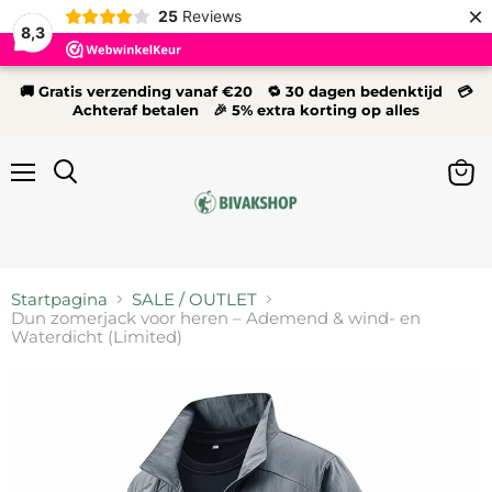
×
25
Reviews
8,3
🚚 Gratis verzending vanaf €20 🔁 30 dagen bedenktijd 💳
Achteraf betalen 🎉 5% extra korting op alles
Menu
Wink
Zoeken
bekij
Startpagina
SALE / OUTLET
Dun zomerjack voor heren – Ademend & wind- en
Waterdicht (Limited)