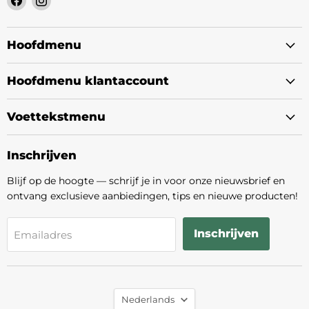
ons
ons
op
op
Facebook
Instagram
Hoofdmenu
Hoofdmenu klantaccount
Voettekstmenu
Inschrijven
Blijf op de hoogte — schrijf je in voor onze nieuwsbrief en
ontvang exclusieve aanbiedingen, tips en nieuwe producten!
Inschrijven
Emailadres
Taal
Nederlands