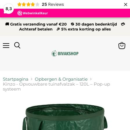
×
25
Reviews
8,3
🚚 Gratis verzending vanaf €20 🔁 30 dagen bedenktijd 💳
Achteraf betalen 🎉 5% extra korting op alles
Menu
Wink
Zoeken
bekij
Startpagina
Opbergen & Organisatie
Kinzo - Opvouwbare tuinafvalzak – 120L – Pop-up
systeem