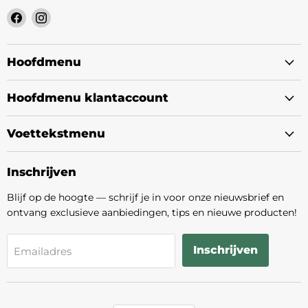
Vind
Vind
ons
ons
op
op
Facebook
Instagram
Hoofdmenu
Hoofdmenu klantaccount
Voettekstmenu
Inschrijven
Blijf op de hoogte — schrijf je in voor onze nieuwsbrief en
ontvang exclusieve aanbiedingen, tips en nieuwe producten!
Inschrijven
Emailadres